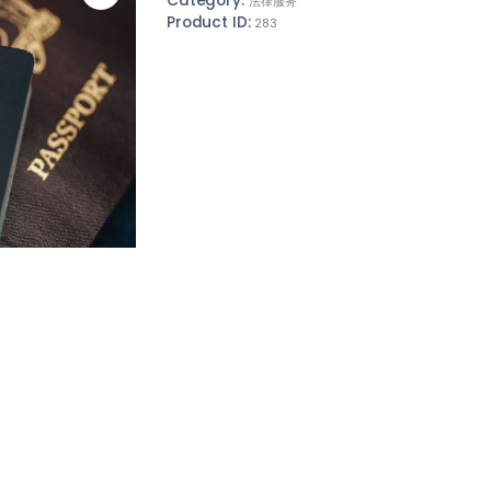
Category:
法律服务
Product ID:
283